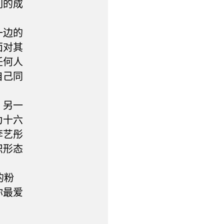
们的成
一边的
面对其
任何人
自己同
，另一
为十六
李艺彤
识形态
的粉
你最爱