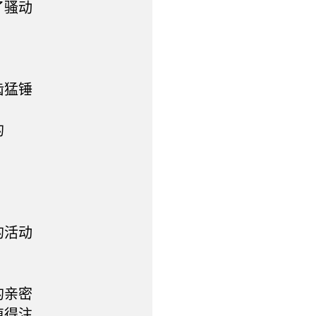
了骚动
齿猛锤
的
」
的活动
的亲密
值得注