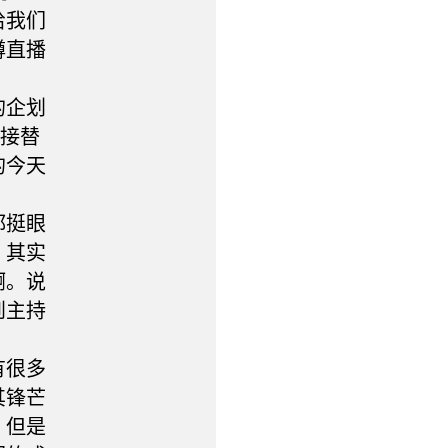
给我们
蹲直播
的企划
时接替
的今天
都挺眼
，其实
啊。说
到主持
有很多
其锋芒
，但是