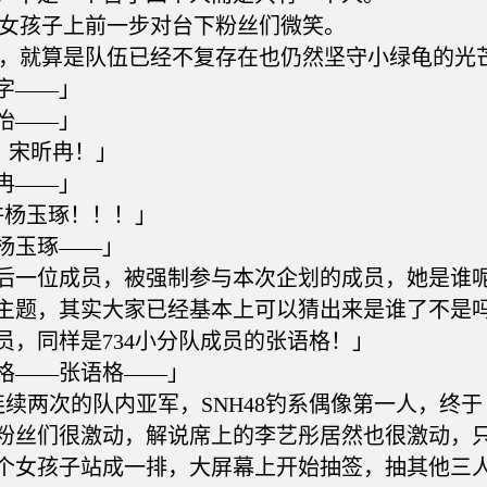
女孩子上前一步对台下粉丝们微笑。
，就算是队伍已经不复存在也仍然坚守小绿龟的光
字——」
怡——」
宋昕冉！」
冉——」
杨玉琢！！！」
玉琢——」
一位成员，被强制参与本次企划的成员，她是谁
主题，其实大家已经基本上可以猜出来是谁了不是
员，同样是734小分队成员的张语格！」
——张语格——」
两次的队内亚军，SNH48钓系偶像第一人，终于
粉丝们很激动，解说席上的李艺彤居然也很激动，
个女孩子站成一排，大屏幕上开始抽签，抽其他三